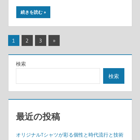
続きを読む
投
次
1
2
3
»
の
稿
記
の
検索
事
ペ
検索
ー
ジ
送
最近の投稿
り
オリジナルTシャツが彩る個性と時代流行と技術