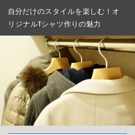
コ
自分だけのスタイルを楽しむ！オ
ン
テ
リジナルTシャツ作りの魅力
ン
ツ
へ
ス
キ
ッ
プ