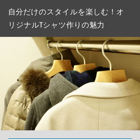
コ
自分だけのスタイルを楽しむ！オ
ン
テ
リジナルTシャツ作りの魅力
ン
ツ
へ
ス
キ
ッ
プ