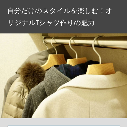
コ
自分だけのスタイルを楽しむ！オ
ン
テ
リジナルTシャツ作りの魅力
ン
ツ
へ
ス
キ
ッ
プ