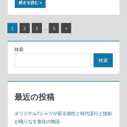
続きを読む
投
次
1
2
3
…
5
»
の
稿
記
の
検索
事
ペ
検索
ー
ジ
送
最近の投稿
り
オリジナルTシャツが彩る個性と時代流行と技術
が織りなす進化の物語